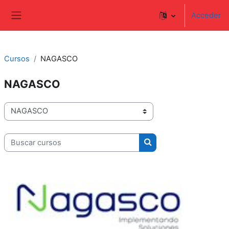
Salta al contenido principal
Acceder
Panel lateral
Cursos
NAGASCO
NAGASCO
Categorías
Buscar cursos
Buscar cursos