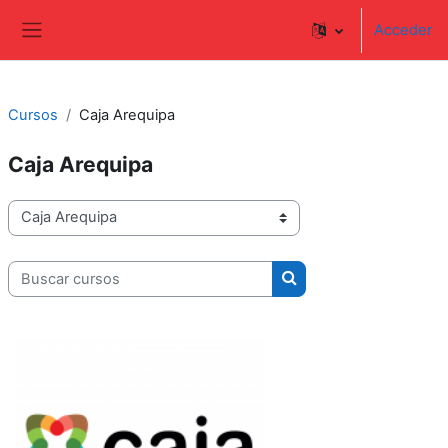
Salta al contenido principal
Acceder
Panel lateral
Cursos
Caja Arequipa
Caja Arequipa
Categorías
Buscar cursos
Buscar cursos