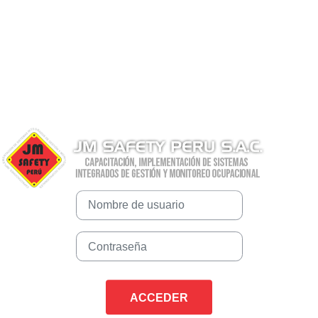
Entrar a JM Safety Perú
Nombre de usuario
Contraseña
ACCEDER