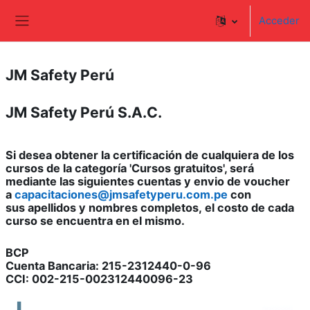
Salta al contenido principal
Acceder
Panel lateral
JM Safety Perú
JM Safety Perú S.A.C.
Si desea obtener la certificación de cualquiera de los
cursos de la categoría 'Cursos gratuitos', será
mediante las siguientes cuentas y envio de voucher
a
capacitaciones@jmsafetyperu.com.pe
con
sus apellidos y nombres completos, el costo de cada
curso se encuentra en el mismo.
BCP
Cuenta Bancaria: 215-2312440-0-96
CCI: 002-215-002312440096-23